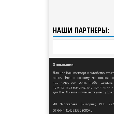
НАШИ ПАРТНЕРЫ:
О компании
Для нас Ваш комфорт и удобство стоят
месте. Именно поэтому мы постоянн
над качеством услуг, чтобы сделат
покупку тура максимально понятными и
для Вас. Живите и путешествуйте с удов
ИП "Москалева Виктория", ИНН 222
ОГРНИП 314222332800071