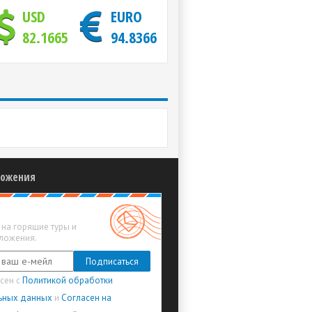
USD
EURO
82.1665
94.8366
ложения
на горящие туры и
ложения.
асен с
Политикой обработки
ьных данных
и
Согласен на