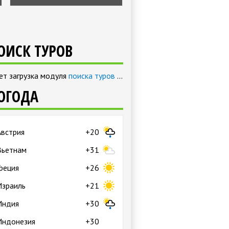
ОИСК ТУРОВ
ет загрузка модуля
поиска туров
…
ОГОДА
Австрия
+20
Вьетнам
+31
Греция
+26
Израиль
+21
Индия
+30
Индонезия
+30