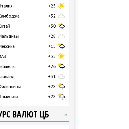
Италия
+25
Камбоджа
+32
Китай
+30
Мальдивы
+28
Мексика
+15
ОАЭ
+35
Сейшелы
+26
Таиланд
+31
Филиппины
+28
Доминика
+28
УРС ВАЛЮТ ЦБ