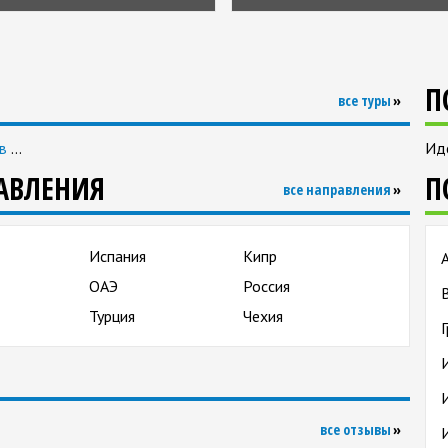
П
все туры
в
…
Ид
АВЛЕНИЯ
П
все направления
Испания
Кипр
ОАЭ
Россия
Турция
Чехия
все отзывы