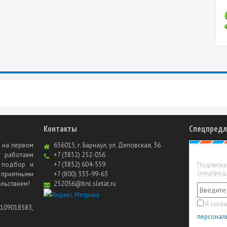
Контакты
Спецпред
 на первом
656015, г. Барнаул, ул. Деповская, 36
о работаем
+7 (3852) 252-056
ь подбор и
+7 (3852) 604-559
Подписка 
спецпред
 приятными
+7 (800) 333-99-63
ольствием!
252056@bnl.sletat.ru
Я согл
109018583,
персонал